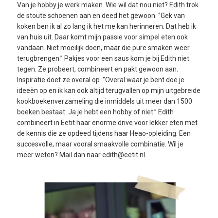
Van je hobby je werk maken. Wie wil dat nou niet? Edith trok
de stoute schoenen aan en deed het gewoon. ‘’Gek van
koken ben ik al zo lang ik het me kan herinneren. Dat heb ik
van huis uit. Daar komt mijn passie voor simpel eten ook
vandaan. Niet moeilijk doen, maar die pure smaken weer
terugbrengen.’’ Pakjes voor een saus kom je bij Edith niet
tegen. Ze probeert, combineert en pakt gewoon aan.
Inspiratie doet ze overal op. ‘’Overal waar je bent doe je
ideeën op en ik kan ook altijd terugvallen op mijn uitgebreide
kookboekenverzameling die inmiddels uit meer dan 1500
boeken bestaat. Ja je hebt een hobby of niet.’’ Edith
combineert in Eetit haar enorme drive voor lekker eten met
de kennis die ze opdeed tijdens haar Heao-opleiding. Een
succesvolle, maar vooral smaakvolle combinatie. Wil je
meer weten? Mail dan naar edith@eetit.nl.